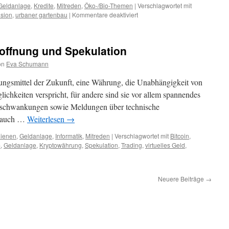
Geldanlage
,
Kredite
,
Mitreden
,
Öko-/Bio-Themen
|
Verschlagwortet mit
sion
,
urbaner gartenbau
|
Kommentare deaktiviert
Hoffnung und Spekulation
on
Eva Schumann
hlungsmittel der Zukunft, eine Währung, die Unabhängigkeit von
ichkeiten verspricht, für andere sind sie vor allem spannendes
urschwankungen sowie Meldungen über technische
h auch …
Weiterlesen
→
dienen
,
Geldanlage
,
Informatik
,
Mitreden
|
Verschlagwortet mit
Bitcoin
,
m
,
Geldanlage
,
Kryptowährung
,
Spekulation
,
Trading
,
virtuelles Geld
,
Neuere Beiträge
→