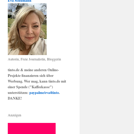
Eva Schumann
Autorin, Freie Journalistin, Bloggerin
tinto.de & meine anderen Online-
Projekte finanzieren sich über
Werbung. Wer mag, kann tinto.de mit
einer Spende ("Kaffeekasse")
unterstützen:
paypalme/eva4tinto
.
DANKE!
Anzeigen