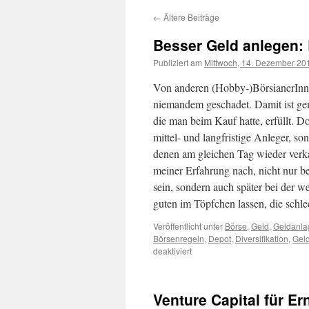
←
Ältere Beiträge
Besser Geld anlegen:
Publiziert am
Mittwoch, 14. Dezember 20
Von anderen (Hobby-)BörsianerInn
niemandem geschadet. Damit ist gem
die man beim Kauf hatte, erfüllt. D
mittel- und langfristige Anleger, so
denen am gleichen Tag wieder verkau
meiner Erfahrung nach, nicht nur 
sein, sondern auch später bei der w
guten im Töpfchen lassen, die schle
Veröffentlicht unter
Börse
,
Geld
,
Geldanla
Börsenregeln
,
Depot
,
Diversifikation
,
Gel
deaktiviert
Venture Capital für E