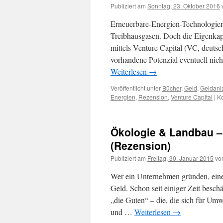
Publiziert am
Sonntag, 23. Oktober 2016
Erneuerbare-Energien-Technologien 
Treibhausgasen. Doch die Eigenkap
mittels Venture Capital (VC, deutsc
vorhandene Potenzial eventuell nich
Weiterlesen
→
Veröffentlicht unter
Bücher
,
Geld
,
Geldanl
Energien
,
Rezension
,
Venture Capital
|
Ko
Ökologie & Landbau –
(Rezension)
Publiziert am
Freitag, 30. Januar 2015
vo
Wer ein Unternehmen gründen, einen
Geld. Schon seit einiger Zeit besc
„die Guten“ – die, die sich für Umw
und …
Weiterlesen
→