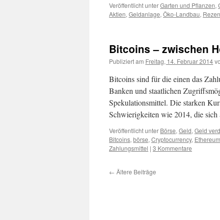
Veröffentlicht unter
Garten und Pflanzen
,
Aktien
,
Geldanlage
,
Öko-Landbau
,
Rezen
Bitcoins – zwischen 
Publiziert am
Freitag, 14. Februar 2014
v
Bitcoins sind für die einen das Za
Banken und staatlichen Zugriffsmögl
Spekulationsmittel. Die starken K
Schwierigkeiten wie 2014, die sic
Veröffentlicht unter
Börse
,
Geld
,
Geld ver
Bitcoins
,
börse
,
Cryptocurrency
,
Ethereu
Zahlungsmittel
|
3 Kommentare
←
Ältere Beiträge