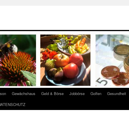
ison
Gewächshaus
Geld & Börse
Jobbörse
Golfen
Gesundheit
DATENSCHUTZ