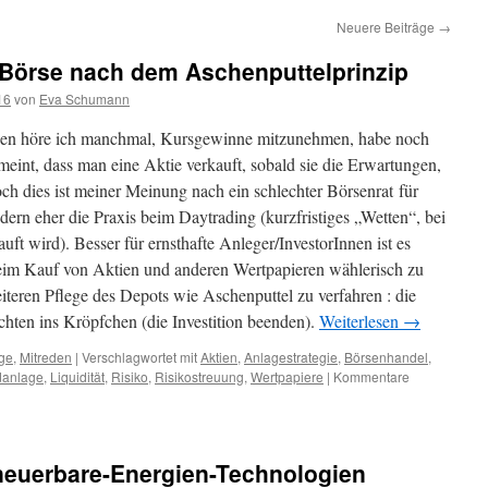
Neuere Beiträge
→
 Börse nach dem Aschenputtelprinzip
16
von
Eva Schumann
en höre ich manchmal, Kursgewinne mitzunehmen, habe noch
eint, dass man eine Aktie verkauft, sobald sie die Erwartungen,
och dies ist meiner Meinung nach ein schlechter Börsenrat für
ndern eher die Praxis beim Daytrading (kurzfristiges „Wetten“, bei
ft wird). Besser für ernsthafte Anleger/InvestorInnen ist es
beim Kauf von Aktien und anderen Wertpapieren wählerisch zu
eiteren Pflege des Depots wie Aschenputtel zu verfahren : die
chten ins Kröpfchen (die Investition beenden).
Weiterlesen
→
ge
,
Mitreden
|
Verschlagwortet mit
Aktien
,
Anlagestrategie
,
Börsenhandel
,
danlage
,
Liquidität
,
Risiko
,
Risikostreuung
,
Wertpapiere
|
Kommentare
rneuerbare-Energien-Technologien