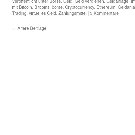
Veröffentlicht unter
Börse
,
Geld
,
Geld verdienen
,
Geldanlage
,
In
mit
Bitcoin
,
Bitcoins
,
börse
,
Cryptocurrency
,
Ethereum
,
Geldanl
Trading
,
virtuelles Geld
,
Zahlungsmittel
|
3 Kommentare
←
Ältere Beiträge