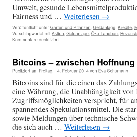
Umwelt, gesunde Lebensmittelproduktio
Fairness und …
Weiterlesen
→
Veröffentlicht unter
Garten und Pflanzen
,
Geldanlage
,
Kredite
,
M
Verschlagwortet mit
Aktien
,
Geldanlage
,
Öko-Landbau
,
Rezensi
Kommentare deaktiviert
Bitcoins – zwischen Hoffnung
Publiziert am
Freitag, 14. Februar 2014
von
Eva Schumann
Bitcoins sind für die einen das Zahlung
eine Währung, die Unabhängigkeit von 
Zugriffsmöglichkeiten verspricht, für an
spannendes Spekulationsmittel. Die st
sowie Meldungen über technische Schwi
die sich auch …
Weiterlesen
→