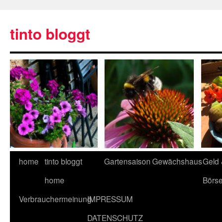
tinto bloggt
home
tinto bloggt
Gartensaison
Gewächshaus
Geld
home
Börs
Verbrauchermeinung
IMPRESSUM
DATENSCHUTZ