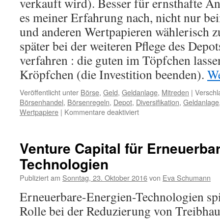
verkauft wird). Besser für ernsthafte An
es meiner Erfahrung nach, nicht nur b
und anderen Wertpapieren wählerisch zu
später bei der weiteren Pflege des Depo
verfahren : die guten im Töpfchen lassen
Kröpfchen (die Investition beenden).
We
Veröffentlicht unter
Börse
,
Geld
,
Geldanlage
,
Mitreden
|
Verschl
Börsenhandel
,
Börsenregeln
,
Depot
,
Diversifikation
,
Geldanlage
Wertpapiere
|
Kommentare deaktiviert
Venture Capital für Erneuerba
Technologien
Publiziert am
Sonntag, 23. Oktober 2016
von
Eva Schumann
Erneuerbare-Energien-Technologien spi
Rolle bei der Reduzierung von Treibha