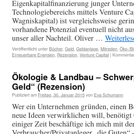
Eigenkapitalfinanzierung junger Unter
Technologiebereichs mittels Venture Cap
Wagniskapital) ist vergleichsweise ger
vorhandene Potenzial eventuell nicht au
unser aller Nachteil. Oliver …
Weiterle
Veröffentlicht unter
Bücher
,
Geld
,
Geldanlage
,
Mitreden
,
Öko-/B
Erneuerbare Energien
,
Rezension
,
Venture Capital
|
Kommentare
Ökologie & Landbau – Schwer
Geld“ (Rezension)
Publiziert am
Freitag, 30. Januar 2015
von
Eva Schumann
Wer ein Unternehmen gründen, einen Be
neue Ideen verwirklichen will, benötigt
einiger Zeit beschäftige ich mich mit 
Verbraucher/Privatanleger „die Guten“ – 