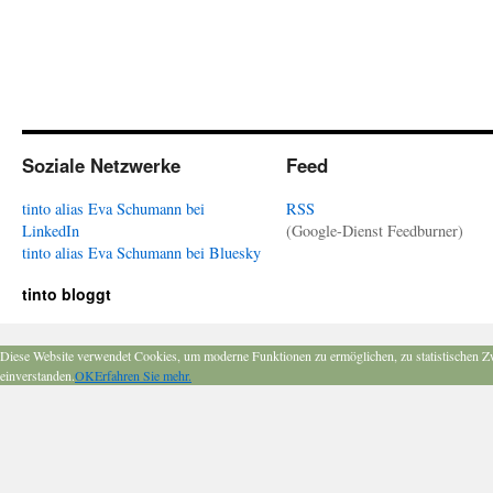
Soziale Netzwerke
Feed
tinto alias Eva Schumann bei
RSS
LinkedIn
(Google-Dienst Feedburner)
tinto alias Eva Schumann bei Bluesky
tinto bloggt
Diese Website verwendet Cookies, um moderne Funktionen zu ermöglichen, zu statistischen Z
einverstanden.
OK
Erfahren Sie mehr.