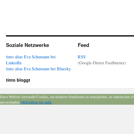
Soziale Netzwerke
Feed
tinto alias Eva Schumann bei
RSS
LinkedIn
(Google-Dienst Feedburner)
tinto alias Eva Schumann bei Bluesky
tinto bloggt
Diese Website verwendet Cookies, um moderne Funktionen zu ermöglichen, zu statistischen Z
einverstanden.
OK
Erfahren Sie mehr.