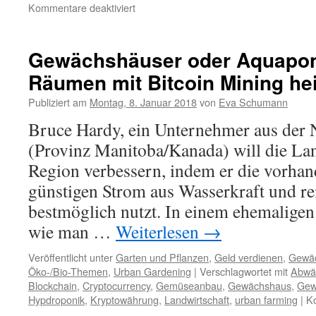
Kommentare deaktiviert
Gewächshäuser oder Aquapon
Räumen mit Bitcoin Mining he
Publiziert am
Montag, 8. Januar 2018
von
Eva Schumann
Bruce Hardy, ein Unternehmer aus der
(Provinz Manitoba/Kanada) will die Lan
Region verbessern, indem er die vorha
günstigen Strom aus Wasserkraft und re
bestmöglich nutzt. In einem ehemalige
wie man …
Weiterlesen
→
Veröffentlicht unter
Garten und Pflanzen
,
Geld verdienen
,
Gewä
Öko-/Bio-Themen
,
Urban Gardening
|
Verschlagwortet mit
Abwä
Blockchain
,
Cryptocurrency
,
Gemüseanbau
,
Gewächshaus
,
Gew
Hypdroponik
,
Kryptowährung
,
Landwirtschaft
,
urban farming
|
Ko