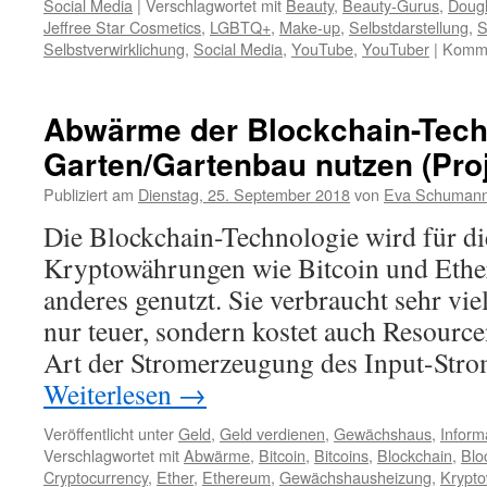
Social Media
|
Verschlagwortet mit
Beauty
,
Beauty-Gurus
,
Doug
Jeffree Star Cosmetics
,
LGBTQ+
,
Make-up
,
Selbstdarstellung
,
S
Selbstverwirklichung
,
Social Media
,
YouTube
,
YouTuber
|
Komme
Abwärme der Blockchain-Tech
Garten/Gartenbau nutzen (Proj
Publiziert am
Dienstag, 25. September 2018
von
Eva Schuman
Die Blockchain-Technologie wird für d
Kryptowährungen wie Bitcoin und Ethe
anderes genutzt. Sie verbraucht sehr viel
nur teuer, sondern kostet auch Resource
Art der Stromerzeugung des Input-St
Weiterlesen
→
Veröffentlicht unter
Geld
,
Geld verdienen
,
Gewächshaus
,
Inform
Verschlagwortet mit
Abwärme
,
Bitcoin
,
Bitcoins
,
Blockchain
,
Blo
Cryptocurrency
,
Ether
,
Ethereum
,
Gewächshausheizung
,
Krypt