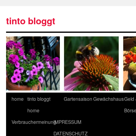
tinto bloggt
home
tinto bloggt
Gartensaison
Gewächshaus
Geld
home
Börs
Verbrauchermeinung
IMPRESSUM
DATENSCHUTZ