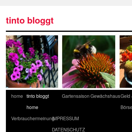
tinto bloggt
home
tinto bloggt
Gartensaison
Gewächshaus
Geld
home
Börs
Verbrauchermeinung
IMPRESSUM
DATENSCHUTZ