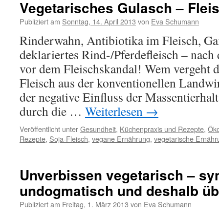
Vegetarisches Gulasch – Flei
Publiziert am
Sonntag, 14. April 2013
von
Eva Schumann
Rinderwahn, Antibiotika im Fleisch, Ga
deklariertes Rind-/Pferdefleisch – nach
vor dem Fleischskandal! Wem vergeht da
Fleisch aus der konventionellen Landw
der negative Einfluss der Massentierhal
durch die …
Weiterlesen
→
Veröffentlicht unter
Gesundheit
,
Küchenpraxis und Rezepte
,
Öko
Rezepte
,
Soja-Fleisch
,
vegane Ernährung
,
vegetarische Ernähr
Unverbissen vegetarisch – s
undogmatisch und deshalb üb
Publiziert am
Freitag, 1. März 2013
von
Eva Schumann