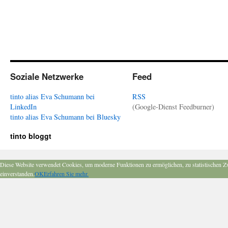
Soziale Netzwerke
Feed
tinto alias Eva Schumann bei
RSS
LinkedIn
(Google-Dienst Feedburner)
tinto alias Eva Schumann bei Bluesky
tinto bloggt
Diese Website verwendet Cookies, um moderne Funktionen zu ermöglichen, zu statistischen Z
einverstanden.
OK
Erfahren Sie mehr.