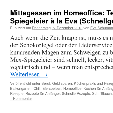
Mittagessen im Homeoffice: T
Spiegeleier à la Eva (Schnellg
Publiziert am
Donnerstag, 5. Dezember 2013
von
Eva Schuman
Auch wenn die Zeit knapp ist, muss es n
der Schokoriegel oder der Lieferservice
knurrenden Magen zum Schweigen zu br
Mex-Spiegeleier sind schnell, lecker, vi
vegetarisch und – wenn man entsprech
Weiterlesen
→
Veröffentlicht unter
Beruf
,
Geld sparen
,
Küchenpraxis und Reze
Balkongarten
,
Chili
,
Eierspeisen
,
Homeoffice
,
Kochen für Anfän
Rezepte
,
Rezepte für Anfänger
,
Schnelle Rezepte
,
Schnittlauch
1 Kommentar