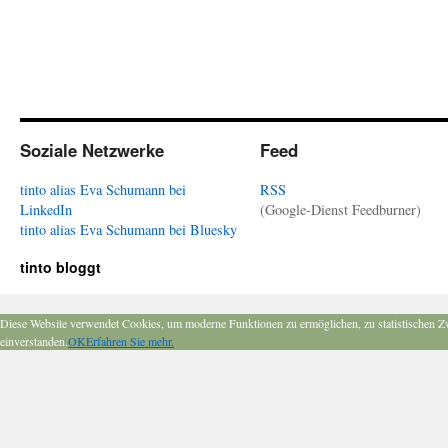
Soziale Netzwerke
Feed
tinto alias Eva Schumann bei
RSS
LinkedIn
(Google-Dienst Feedburner)
tinto alias Eva Schumann bei Bluesky
tinto bloggt
Diese Website verwendet Cookies, um moderne Funktionen zu ermöglichen, zu statistischen Z
einverstanden.
OK
Erfahren Sie mehr.