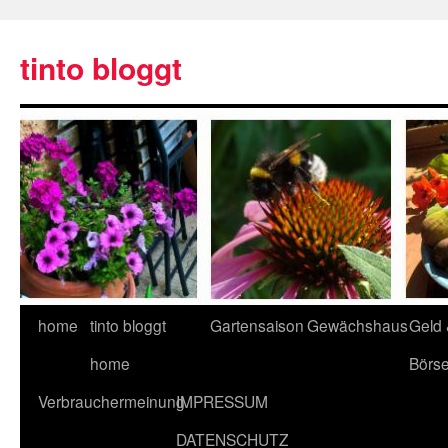
tinto bloggt
home
tinto bloggt
Gartensaison
Gewächshaus
Geld
home
Börs
Verbrauchermeinung
IMPRESSUM
DATENSCHUTZ