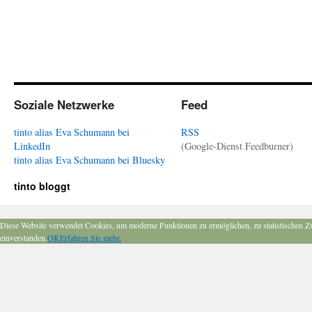
Soziale Netzwerke
Feed
tinto alias Eva Schumann bei
RSS
LinkedIn
(Google-Dienst Feedburner)
tinto alias Eva Schumann bei Bluesky
tinto bloggt
Diese Website verwendet Cookies, um moderne Funktionen zu ermöglichen, zu statistischen Z
einverstanden.
OK
Erfahren Sie mehr.