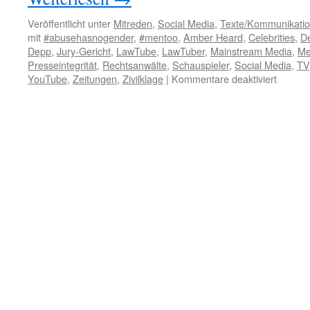
Veröffentlicht unter
Mitreden
,
Social Media
,
Texte/Kommunikati
mit
#abusehasnogender
,
#mentoo
,
Amber Heard
,
Celebrities
,
D
Depp
,
Jury-Gericht
,
LawTube
,
LawTuber
,
Mainstream Media
,
Me
Presseintegrität
,
Rechtsanwälte
,
Schauspieler
,
Social Media
,
TV
YouTube
,
Zeitungen
,
Zivilklage
|
Kommentare deaktiviert