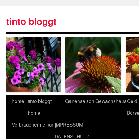
tinto bloggt
home
tinto bloggt
Gartensaison
Gewächshaus
Geld
home
Börs
Verbrauchermeinung
IMPRESSUM
DATENSCHUTZ