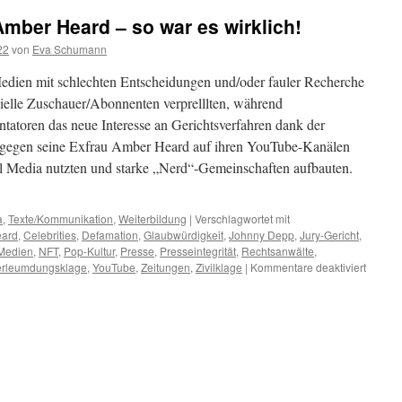
mber Heard – so war es wirklich!
22
von
Eva Schumann
dien mit schlechten Entscheidungen und/oder fauler Recherche
zielle Zuschauer/Abonnenten verprelllten, während
atoren das neue Interesse an Gerichtsverfahren dank der
gegen seine Exfrau Amber Heard auf ihren YouTube-Kanälen
 Media nutzten und starke „Nerd“-Gemeinschaften aufbauten.
a
,
Texte/Kommunikation
,
Weiterbildung
|
Verschlagwortet mit
eard
,
Celebrities
,
Defamation
,
Glaubwürdigkeit
,
Johnny Depp
,
Jury-Gericht
,
Medien
,
NFT
,
Pop-Kultur
,
Presse
,
Presseintegrität
,
Rechtsanwälte
,
erleumdungsklage
,
YouTube
,
Zeitungen
,
Zivilklage
|
Kommentare deaktiviert