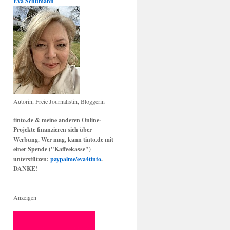
Eva Schumann
Autorin, Freie Journalistin, Bloggerin
tinto.de & meine anderen Online-
Projekte finanzieren sich über
Werbung. Wer mag, kann tinto.de mit
einer Spende ("Kaffeekasse")
unterstützen:
paypalme/eva4tinto
.
DANKE!
Anzeigen