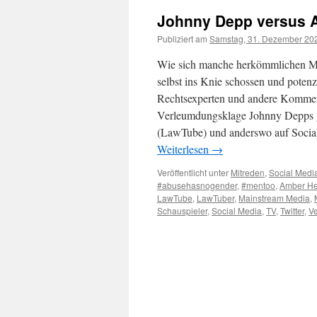
Johnny Depp versus A
Publiziert am
Samstag, 31. Dezember 20
Wie sich manche herkömmlichen Me
selbst ins Knie schossen und poten
Rechtsexperten und andere Komment
Verleumdungsklage Johnny Depps 
(LawTube) und anderswo auf Social
Weiterlesen
→
Veröffentlicht unter
Mitreden
,
Social Medi
#abusehasnogender
,
#mentoo
,
Amber H
LawTube
,
LawTuber
,
Mainstream Media
,
Schauspieler
,
Social Media
,
TV
,
Twitter
,
V