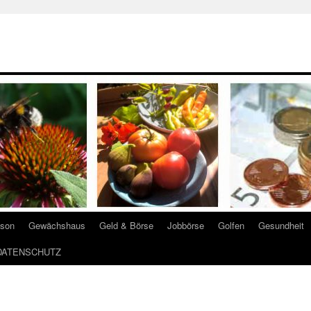
ison
Gewächshaus
Geld & Börse
Jobbörse
Golfen
Gesundheit
DATENSCHUTZ