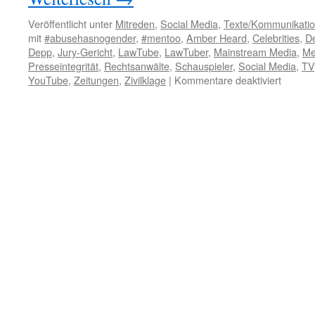
Veröffentlicht unter
Mitreden
,
Social Media
,
Texte/Kommunikati
mit
#abusehasnogender
,
#mentoo
,
Amber Heard
,
Celebrities
,
D
Depp
,
Jury-Gericht
,
LawTube
,
LawTuber
,
Mainstream Media
,
Me
Presseintegrität
,
Rechtsanwälte
,
Schauspieler
,
Social Media
,
TV
YouTube
,
Zeitungen
,
Zivilklage
|
Kommentare deaktiviert