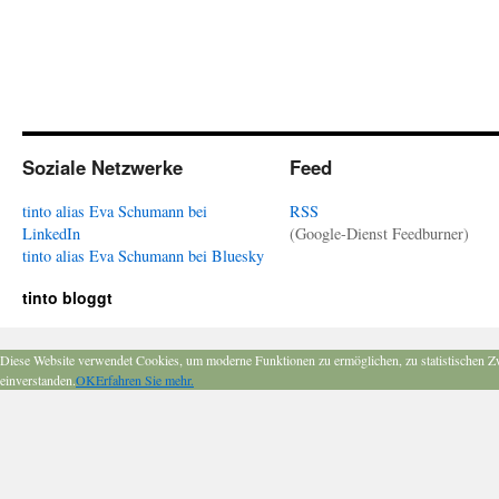
Soziale Netzwerke
Feed
tinto alias Eva Schumann bei
RSS
LinkedIn
(Google-Dienst Feedburner)
tinto alias Eva Schumann bei Bluesky
tinto bloggt
Diese Website verwendet Cookies, um moderne Funktionen zu ermöglichen, zu statistischen Z
einverstanden.
OK
Erfahren Sie mehr.