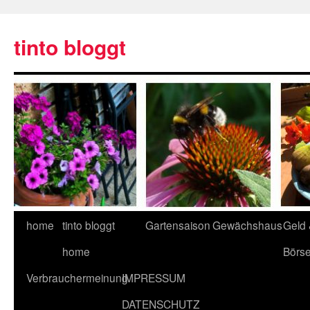
tinto bloggt
home
tinto bloggt
Gartensaison
Gewächshaus
Geld
home
Börs
Verbrauchermeinung
IMPRESSUM
DATENSCHUTZ