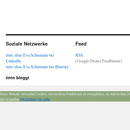
Soziale Netzwerke
Feed
tinto alias Eva Schumann bei
RSS
LinkedIn
(Google-Dienst Feedburner)
tinto alias Eva Schumann bei Bluesky
tinto bloggt
Diese Website verwendet Cookies, um moderne Funktionen zu ermöglichen, zu statistischen Z
einverstanden.
OK
Erfahren Sie mehr.