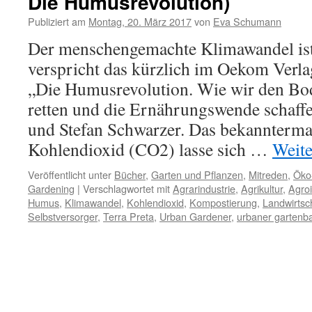
Die Humusrevolution)
Publiziert am
Montag, 20. März 2017
von
Eva Schumann
Der menschengemachte Klimawandel is
verspricht das kürzlich im Oekom Verl
„Die Humusrevolution. Wie wir den Bod
retten und die Ernährungswende schaff
und Stefan Schwarzer. Das bekannterma
Kohlendioxid (CO2) lasse sich …
Weite
Veröffentlicht unter
Bücher
,
Garten und Pflanzen
,
Mitreden
,
Öko
Gardening
|
Verschlagwortet mit
Agrarindustrie
,
Agrikultur
,
Agroi
Humus
,
Klimawandel
,
Kohlendioxid
,
Kompostierung
,
Landwirtsc
Selbstversorger
,
Terra Preta
,
Urban Gardener
,
urbaner gartenb