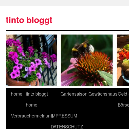
tinto bloggt
home
tinto bloggt
Gartensaison
Gewächshaus
Geld
home
Börs
Verbrauchermeinung
IMPRESSUM
DATENSCHUTZ