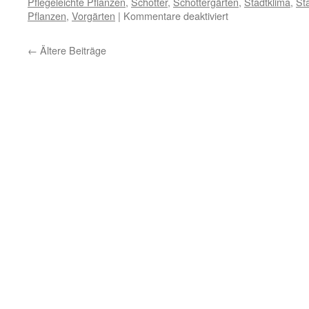
Pflegeleichte Pflanzen
,
Schotter
,
Schottergärten
,
Stadtklima
,
St
Pflanzen
,
Vorgärten
|
Kommentare deaktiviert
←
Ältere Beiträge