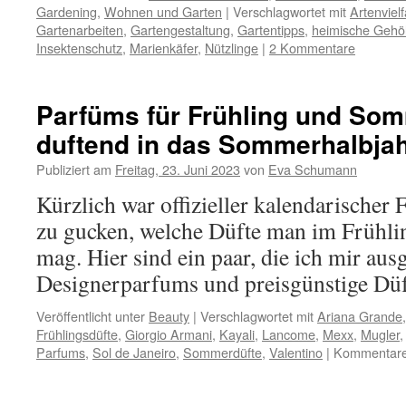
Gardening
,
Wohnen und Garten
|
Verschlagwortet mit
Artenvielf
Gartenarbeiten
,
Gartengestaltung
,
Gartentipps
,
heimische Gehö
Insektenschutz
,
Marienkäfer
,
Nützlinge
|
2 Kommentare
Parfüms für Frühling und Som
duftend in das Sommerhalbja
Publiziert am
Freitag, 23. Juni 2023
von
Eva Schumann
Kürzlich war offizieller kalendarischer 
zu gucken, welche Düfte man im Frühl
mag. Hier sind ein paar, die ich mir aus
Designerparfums und preisgünstige Dü
Veröffentlicht unter
Beauty
|
Verschlagwortet mit
Ariana Grande
Frühlingsdüfte
,
Giorgio Armani
,
Kayali
,
Lancome
,
Mexx
,
Mugler
Parfums
,
Sol de Janeiro
,
Sommerdüfte
,
Valentino
|
Kommentare 