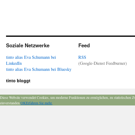
Soziale Netzwerke
Feed
tinto alias Eva Schumann bei
RSS
LinkedIn
(Google-Dienst Feedburner)
tinto alias Eva Schumann bei Bluesky
tinto bloggt
Diese Website verwendet Cookies, um moderne Funktionen zu ermöglichen, zu statistischen Z
einverstanden.
OK
Erfahren Sie mehr.