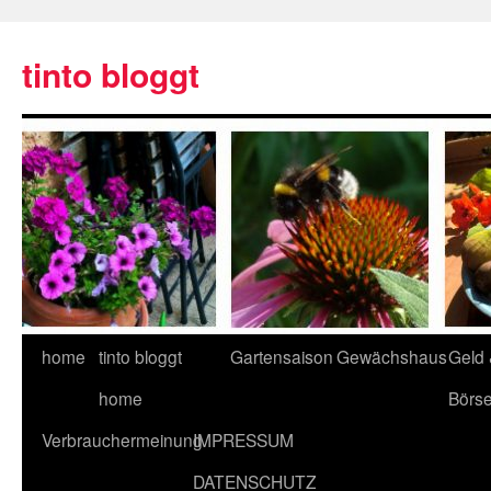
tinto bloggt
home
tinto bloggt
Gartensaison
Gewächshaus
Geld
home
Börs
Verbrauchermeinung
IMPRESSUM
DATENSCHUTZ