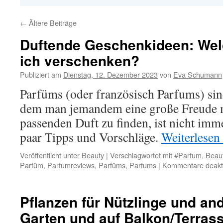
←
Ältere Beiträge
Duftende Geschenkideen: Wel
ich verschenken?
Publiziert am
Dienstag, 12. Dezember 2023
von
Eva Schumann
Parfüms (oder französisch Parfums) sin
dem man jemandem eine große Freude 
passenden Duft zu finden, ist nicht imme
paar Tipps und Vorschläge.
Weiterlesen
Veröffentlicht unter
Beauty
|
Verschlagwortet mit
#Parfum
,
Beau
Parfüm
,
Parfumreviews
,
Parfüms
,
Parfums
|
Kommentare deakti
Pflanzen für Nützlinge und an
Garten und auf Balkon/Terras