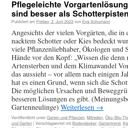
Pflegeleichte Vorgartenlösung
sind besser als Schotterpiste
Publiziert am
Freitag, 2. Juni 2023
von
Eva Schumann
Angesichts der vielen Vorgärten, die in 
nacktem Schotter oder Kies bedeckt wur
viele Pflanzenliebhaber, Ökologen und 
Hände vor den Kopf: „Wissen die denn n
Artensterben und dem Klimawandel Vor
das aussieht – vor allem nach einigen Ja
hat es einen Grund, wenn sich die Schot
Die möglichen Ursachen und Beweggrü
besseren Lösungen es gibt. (Meinungsbe
Gartenneulinge)
Weiterlesen
→
Veröffentlicht unter
Garten und Pflanzen
,
Mitreden
,
Öko-/Bio-T
und Garten
|
Verschlagwortet mit
Bodendecker
,
Gartentrend
,
Ki