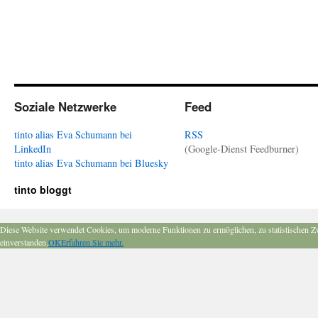
Soziale Netzwerke
Feed
tinto alias Eva Schumann bei
RSS
LinkedIn
(Google-Dienst Feedburner)
tinto alias Eva Schumann bei Bluesky
tinto bloggt
Diese Website verwendet Cookies, um moderne Funktionen zu ermöglichen, zu statistischen Z
einverstanden.
OK
Erfahren Sie mehr.