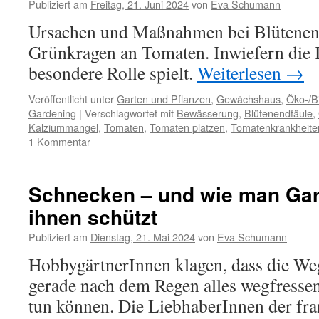
Publiziert am
Freitag, 21. Juni 2024
von
Eva Schumann
Ursachen und Maßnahmen bei Blütenend
Grünkragen an Tomaten. Inwiefern die
besondere Rolle spielt.
Weiterlesen
→
Veröffentlicht unter
Garten und Pflanzen
,
Gewächshaus
,
Öko-/B
Gardening
|
Verschlagwortet mit
Bewässerung
,
Blütenendfäule
,
Kalziummangel
,
Tomaten
,
Tomaten platzen
,
Tomatenkrankheite
1 Kommentar
Schnecken – und wie man Gar
ihnen schützt
Publiziert am
Dienstag, 21. Mai 2024
von
Eva Schumann
HobbygärtnerInnen klagen, dass die W
gerade nach dem Regen alles wegfressen
tun können. Die LiebhaberInnen der fr