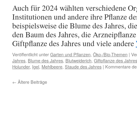
Auch für 2024 wählten verschiedene Or
Institutionen und andere ihre Pflanze de
beispielsweise die Blume des Jahres, die
den Baum des Jahres, die Arzneipflanze 
Giftpflanze des Jahres und viele andere
Veröffentlicht unter
Garten und Pflanzen
,
Öko-/Bio-Themen
|
Ve
Jahres
,
Blume des Jahres
,
Blutweiderich
,
Giftpflanze des Jahre
Holunder
,
Igel
,
Mehlbeere
,
Staude des Jahres
|
Kommentare deak
←
Ältere Beiträge