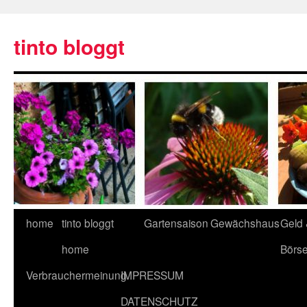
tinto bloggt
home
tinto bloggt
Gartensaison
Gewächshaus
Geld
home
Börs
Verbrauchermeinung
IMPRESSUM
DATENSCHUTZ