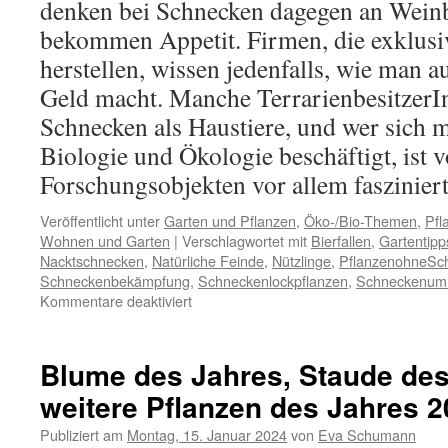
denken bei Schnecken dagegen an Wein
bekommen Appetit. Firmen, die exklus
herstellen, wissen jedenfalls, wie man 
Geld macht. Manche TerrarienbesitzerI
Schnecken als Haustiere, und wer sich 
Biologie und Ökologie beschäftigt, ist 
Forschungsobjekten vor allem faszinier
Veröffentlicht unter
Garten und Pflanzen
,
Öko-/Bio-Themen
,
Pfl
Wohnen und Garten
|
Verschlagwortet mit
Bierfallen
,
Gartentipp
Nacktschnecken
,
Natürliche Feinde
,
Nützlinge
,
PflanzenohneSc
Schneckenbekämpfung
,
Schneckenlockpflanzen
,
Schneckenum
Kommentare deaktiviert
Blume des Jahres, Staude de
weitere Pflanzen des Jahres 
Publiziert am
Montag, 15. Januar 2024
von
Eva Schumann