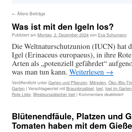
←
Ältere Beiträge
Was ist mit den Igeln los?
Publiziert am
Montag, 2. Dezember 2024
von
Eva Schumann
Die Weltnaturschutzunion (IUCN) hat 
Igel (Erinaceus europaeus), in ihre Rote
Arten als „potenziell gefährdet“ aufg
was man tun kann.
Weiterlesen
→
Veröffentlicht unter
Garten und Pflanzen
,
Mitreden
,
Öko-/Bio-T
Garten
|
Verschlagwortet mit
Braunbrustigel
,
Igel
,
Igel im Garten
Rote Liste
,
Westeuropäischer Igel
|
Kommentare deaktiviert
Blütenendfäule, Platzen und 
Tomaten haben mit dem Gieße