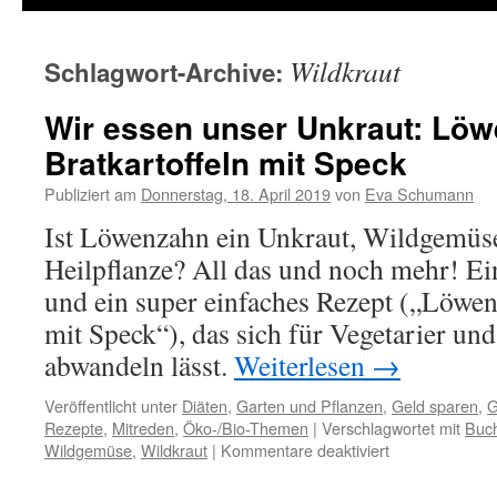
Wildkraut
Schlagwort-Archive:
Wir essen unser Unkraut: Lö
Bratkartoffeln mit Speck
Publiziert am
Donnerstag, 18. April 2019
von
Eva Schumann
Ist Löwenzahn ein Unkraut, Wildgemüse
Heilpflanze? All das und noch mehr! Ei
und ein super einfaches Rezept („Löwen
mit Speck“), das sich für Vegetarier und
abwandeln lässt.
Weiterlesen
→
Veröffentlicht unter
Diäten
,
Garten und Pflanzen
,
Geld sparen
,
G
Rezepte
,
Mitreden
,
Öko-/Bio-Themen
|
Verschlagwortet mit
Buch
Wildgemüse
,
Wildkraut
|
Kommentare deaktiviert