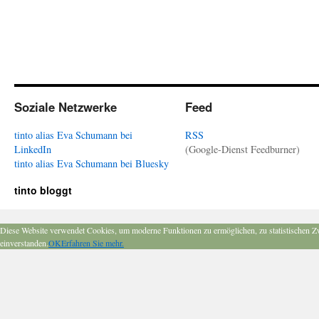
Soziale Netzwerke
Feed
tinto alias Eva Schumann bei
RSS
LinkedIn
(Google-Dienst Feedburner)
tinto alias Eva Schumann bei Bluesky
tinto bloggt
Diese Website verwendet Cookies, um moderne Funktionen zu ermöglichen, zu statistischen Z
einverstanden.
OK
Erfahren Sie mehr.