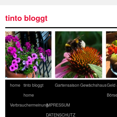
tinto bloggt
home
tinto bloggt
Gartensaison
Gewächshaus
Geld
home
Börs
Verbrauchermeinung
IMPRESSUM
DATENSCHUTZ