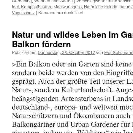
Gardening
,
Wohnen und Garten
|
Verschlagwortet mit
Artensch
Igel
,
Komposthaufen
,
Maulwurfsgrille
,
Natürliche Feinde
,
naturs
Vogelschutz
|
Kommentare deaktiviert
Natur und wildes Leben im Ga
Balkon fördern
Publiziert am
Donnerstag, 26. Oktober 2017
von
Eva Schuman
>Ein Balkon oder ein Garten sind keine
sondern beide werden von den Eingriffe
geprägt. Auch der größte Teil unserer La
Natur-, sondern Kulturlandschaft. Anges
beängstigenden Artensterbens in Lands
deutschland-, europa- und weltweit möc
Naturschützern und Ökoanbauern auch v
Balkongärtner und Urban Gardener für 
einsetzen, indem sie „Wildtiere“ wie Ige