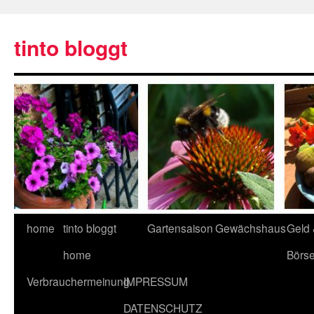
tinto bloggt
home
tinto bloggt
Gartensaison
Gewächshaus
Geld
home
Börs
Verbrauchermeinung
IMPRESSUM
DATENSCHUTZ