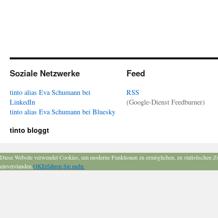
Soziale Netzwerke
Feed
tinto alias Eva Schumann bei
RSS
LinkedIn
(Google-Dienst Feedburner)
tinto alias Eva Schumann bei Bluesky
tinto bloggt
Diese Website verwendet Cookies, um moderne Funktionen zu ermöglichen, zu statistischen Z
einverstanden.
OK
Erfahren Sie mehr.