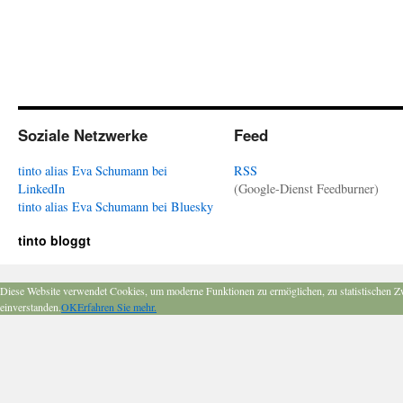
Soziale Netzwerke
Feed
tinto alias Eva Schumann bei
RSS
LinkedIn
(Google-Dienst Feedburner)
tinto alias Eva Schumann bei Bluesky
tinto bloggt
Diese Website verwendet Cookies, um moderne Funktionen zu ermöglichen, zu statistischen Z
einverstanden.
OK
Erfahren Sie mehr.