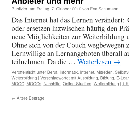
Anbieter und mehr
Publiziert am
Freitag, 7. Oktober 2016
von
Eva Schumann
Das Internet hat das Lernen verändert:
oder ersetzen inzwischen häufig den Prä
neue Möglichkeiten zur Weiterbildung u
Ohne sich von der Couch wegbewegen 
Lernwillige an Lernangeboten überall a
teilnehmen. Da die …
Weiterlesen
→
Veröffentlicht unter
Beruf
,
Informatik
,
Internet
,
Mitreden
,
Selbstv
Weiterbildung
|
Verschlagwortet mit
Ausbildung
,
Bildung
,
E-Lear
MOOC
,
MOOCs
,
Nachhilfe
,
Online-Studium
,
Weiterbildung
|
1 
←
Ältere Beiträge