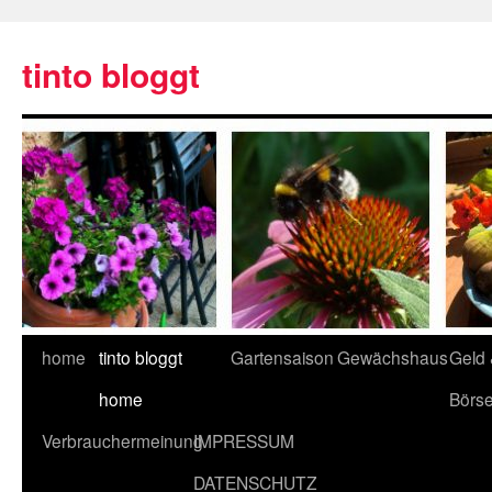
tinto bloggt
home
tinto bloggt
Gartensaison
Gewächshaus
Geld
home
Börs
Verbrauchermeinung
IMPRESSUM
DATENSCHUTZ