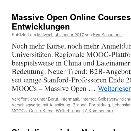
Massive Open Online Courses
Entwicklungen
Publiziert am
Mittwoch, 4. Januar 2017
von
Eva Schumann
Noch mehr Kurse, noch mehr Anmeldun
Universitäten. Regionale MOOC-Plattf
beispielsweise in China und Lateinamer
Bedeutung. Neuer Trend: B2B-Angebote. 
seit einige Stanford-Professoren Ende 2
MOOCs – Massive Open …
Weiterlese
Veröffentlicht unter
Beruf
,
Informatik
,
Internet
,
Selbstverwirklich
Verschlagwortet mit
Ausbildung
,
Bildung
,
Fortbildung
,
Lebensla
MOOCs
,
Online-Kurse
,
Weiterbildung
|
2 Kommentare