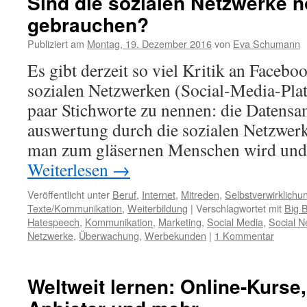
Sind die sozialen Netzwerke 
gebrauchen?
Publiziert am
Montag, 19. Dezember 2016
von
Eva Schumann
Es gibt derzeit so viel Kritik an Faceb
sozialen Netzwerken (Social-Media-Pla
paar Stichworte zu nennen: die Datensa
auswertung durch die sozialen Netzwer
man zum gläsernen Menschen wird und
Weiterlesen
→
Veröffentlicht unter
Beruf
,
Internet
,
Mitreden
,
Selbstverwirklichu
Texte/Kommunikation
,
Weiterbildung
|
Verschlagwortet mit
Big B
Hatespeech
,
Kommunikation
,
Marketing
,
Social Media
,
Social N
Netzwerke
,
Überwachung
,
Werbekunden
|
1 Kommentar
Weltweit lernen: Online-Kurs