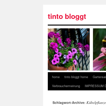
tinto bloggt
home
tinto bloggt home
Gartensa
Verbrauchermeinung
IMPRESSUM 
Kübelpflanz
Schlagwort-Archive: