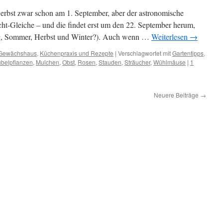
erbst zwar schon am 1. September, aber der astronomische
ht-Gleiche – und die findet erst um den 22. September herum,
ing, Sommer, Herbst und Winter?). Auch wenn …
Weiterlesen
→
Gewächshaus
,
Küchenpraxis und Rezepte
|
Verschlagwortet mit
Gartentipps
,
belpflanzen
,
Mulchen
,
Obst
,
Rosen
,
Stauden
,
Sträucher
,
Wühlmäuse
|
1
Neuere Beiträge
→