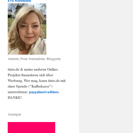
Eva Schumann
Autorin, Freie Journalistin, Bloggerin
tinto.de & meine anderen Online-
Projekte finanzieren sich über
Werbung. Wer mag, kann tinto.de mit
einer Spende ("Kaffeekasse")
unterstützen:
paypalme/eva4tinto
.
DANKE!
Anzeigen