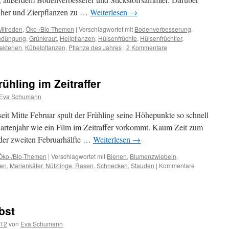
cher und Zierpflanzen zu …
Weiterlesen
→
Mitreden
,
Öko-/Bio-Themen
|
Verschlagwortet mit
Bodenverbesserung
,
ndüngung
,
Grünkraut
,
Heilpflanzen
,
Hülsenfrüchte
,
Hülsenfrüchtler
,
akterien
,
Kübelpflanzen
,
Pflanze des Jahres
|
2 Kommentare
rühling im Zeitraffer
Eva Schumann
eit Mitte Februar spult der Frühling seine Höhepunkte so schnell
Gartenjahr wie ein Film im Zeitraffer vorkommt. Kaum Zeit zum
der zweiten Februarhälfte …
Weiterlesen
→
Öko-/Bio-Themen
|
Verschlagwortet mit
Bienen
,
Blumenzwiebeln
,
zen
,
Marienkäfer
,
Nützlinge
,
Rasen
,
Schnecken
,
Stauden
|
Kommentare
bst
012
von
Eva Schumann