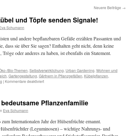
Neuere Beiträge
→
Kübel und Töpfe senden Signale!
Eva Schumann
isten und andere bepflanzbaren Gefäße erzählen Passanten und
e, dass sie über Sie sagen? Enthalten geht nicht, denn keine
Tröge oder anderes zu haben, ist ebenfalls ein Statement.
Öko-/Bio-Themen
,
Selbstverwirklichung
,
Urban Gardening
,
Wohnen und
eich
,
Gartengestaltung
,
Gärtnern in Pflanzgefäßen
,
Kübelpflanzen
,
ng
|
Kommentare deaktiviert
e bedeutsame Pflanzenfamilie
on
Eva Schumann
zum Internationalen Jahr der Hülsenfrüchte ernannt.
 Hülsenfrüchtler (Leguminosen) – wichtige Nahrungs- und
r, außerdem Bodenverbesserer und Stickstoffsammler. Darüber