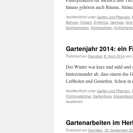
hinaus gehören auch Bäume, Sträu
Veröffentlicht unter
Garten und Pflanzen
,
Bohnen
,
Erbsen
,
Erythrina
,
Gemüse
,
Grü
Keimsprossen
,
Kichererbsen
,
Knöllchenb
Gartenjahr 2014: ein F
Publiziert am
Dienstag, 8. April 2014
von
Der Winter war kurz und mild und s
hintereinander ab, dass einem das 
Luftholen und Genießen. Schon in 
Veröffentlicht unter
Garten und Pflanzen
,
Frühlingsblüher
,
Gartentipps
,
Kübelpflan
deaktiviert
Gartenarbeiten im Her
Publiziert am
Dienstag, 18. September 2