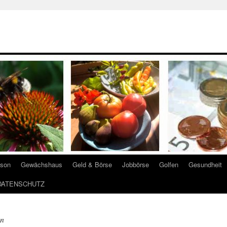
ison
Gewächshaus
Geld & Börse
Jobbörse
Golfen
Gesundheit
DATENSCHUTZ
en