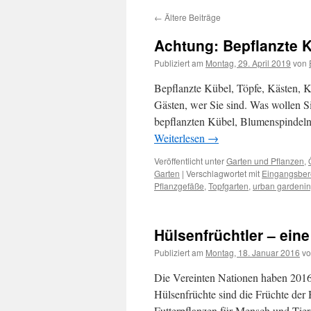
←
Ältere Beiträge
Achtung: Bepflanzte 
Publiziert am
Montag, 29. April 2019
von
Bepflanzte Kübel, Töpfe, Kästen, K
Gästen, wer Sie sind. Was wollen Si
bepflanzten Kübel, Blumenspindeln, 
Weiterlesen
→
Veröffentlicht unter
Garten und Pflanzen
,
Garten
|
Verschlagwortet mit
Eingangsber
Pflanzgefäße
,
Topfgarten
,
urban gardeni
Hülsenfrüchtler – ein
Publiziert am
Montag, 18. Januar 2016
v
Die Vereinten Nationen haben 2016 
Hülsenfrüchte sind die Früchte der
Futterpflanzen für Mensch und Tie