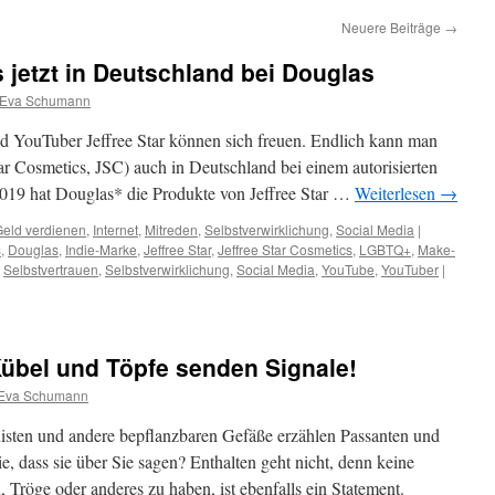
Neuere Beiträge
→
 jetzt in Deutschland bei Douglas
Eva Schumann
 YouTuber Jeffree Star können sich freuen. Endlich kann man
ar Cosmetics, JSC) auch in Deutschland bei einem autorisierten
2019 hat Douglas* die Produkte von Jeffree Star …
Weiterlesen
→
eld verdienen
,
Internet
,
Mitreden
,
Selbstverwirklichung
,
Social Media
|
s
,
Douglas
,
Indie-Marke
,
Jeffree Star
,
Jeffree Star Cosmetics
,
LGBTQ+
,
Make-
,
Selbstvertrauen
,
Selbstverwirklichung
,
Social Media
,
YouTube
,
YouTuber
|
Kübel und Töpfe senden Signale!
Eva Schumann
isten und andere bepflanzbaren Gefäße erzählen Passanten und
e, dass sie über Sie sagen? Enthalten geht nicht, denn keine
Tröge oder anderes zu haben, ist ebenfalls ein Statement.