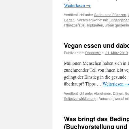
Weiterlesen
→
Veröffentlicht unter
Garten und Pflanzen
,
Garten
|
Verschlagwortet mit
Eingangsber
Pflanzgefäße
,
Topfgarten
,
urban gardeni
Vegan essen und dabei
Publiziert am
Donnerstag, 21. März 2019
Millionen Menschen haben sich in D
zunehmender Teil von ihnen lebt veg
gelingt der Einstieg in die gesund
überhaupt? Tipps …
Weiterlesen
Veröffentlicht unter
Abnehmen
,
Diäten
,
Ge
Selbstverwirklichung
|
Verschlagwortet mi
Was bringt das Bedi
(Buchvorstellung und