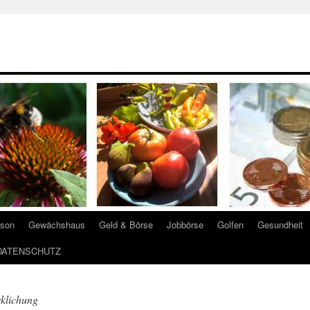
ison
Gewächshaus
Geld & Börse
Jobbörse
Golfen
Gesundheit
DATENSCHUTZ
rklichung