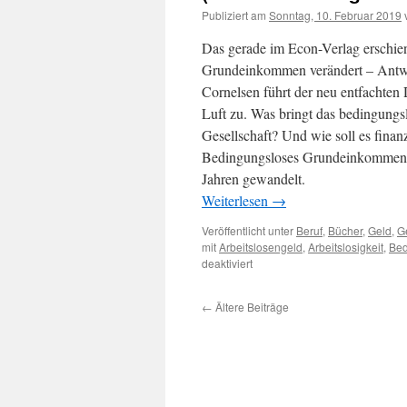
Publiziert am
Sonntag, 10. Februar 2019
Das gerade im Econ-Verlag erschi
Grundeinkommen verändert – Antwo
Cornelsen führt der neu entfachte
Luft zu. Was bringt das bedingung
Gesellschaft? Und wie soll es finanz
Bedingungsloses Grundeinkommen üb
Jahren gewandelt.
Weiterlesen
→
Veröffentlicht unter
Beruf
,
Bücher
,
Geld
,
G
mit
Arbeitslosengeld
,
Arbeitslosigkeit
,
Bed
deaktiviert
←
Ältere Beiträge