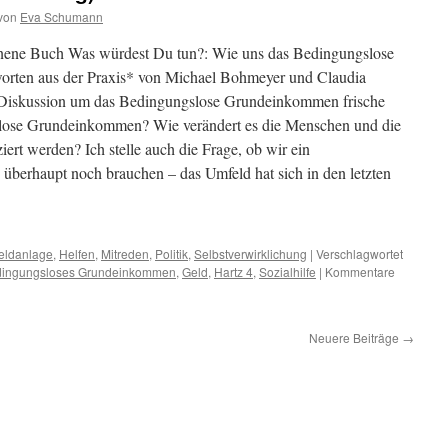
von
Eva Schumann
enene Buch Was würdest Du tun?: Wie uns das Bedingungslose
rten aus der Praxis* von Michael Bohmeyer und Claudia
n Diskussion um das Bedingungslose Grundeinkommen frische
slose Grundeinkommen? Wie verändert es die Menschen und die
iert werden? Ich stelle auch die Frage, ob wir ein
erhaupt noch brauchen – das Umfeld hat sich in den letzten
eldanlage
,
Helfen
,
Mitreden
,
Politik
,
Selbstverwirklichung
|
Verschlagwortet
ingungsloses Grundeinkommen
,
Geld
,
Hartz 4
,
Sozialhilfe
|
Kommentare
Neuere Beiträge
→