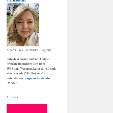
Eva Schumann
Autorin, Freie Journalistin, Bloggerin
tinto.de & meine anderen Online-
Projekte finanzieren sich über
Werbung. Wer mag, kann tinto.de mit
einer Spende ("Kaffeekasse")
unterstützen:
paypalme/eva4tinto
.
DANKE!
Anzeigen