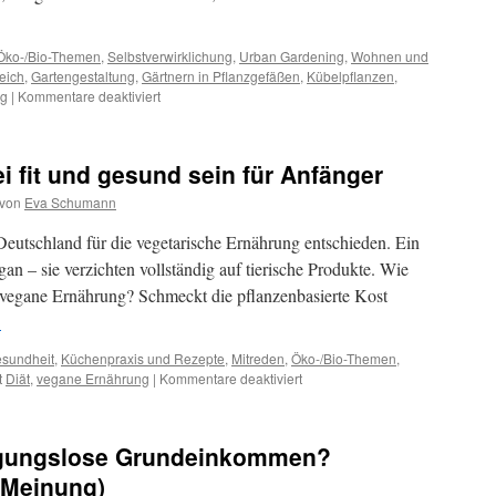
Öko-/Bio-Themen
,
Selbstverwirklichung
,
Urban Gardening
,
Wohnen und
eich
,
Gartengestaltung
,
Gärtnern in Pflanzgefäßen
,
Kübelpflanzen
,
ng
|
Kommentare deaktiviert
 fit und gesund sein für Anfänger
von
Eva Schumann
eutschland für die vegetarische Ernährung entschieden. Ein
an – sie verzichten vollständig auf tierische Produkte. Wie
e, vegane Ernährung? Schmeckt die pflanzenbasierte Kost
→
sundheit
,
Küchenpraxis und Rezepte
,
Mitreden
,
Öko-/Bio-Themen
,
t
Diät
,
vegane Ernährung
|
Kommentare deaktiviert
ngungslose Grundeinkommen?
 Meinung)